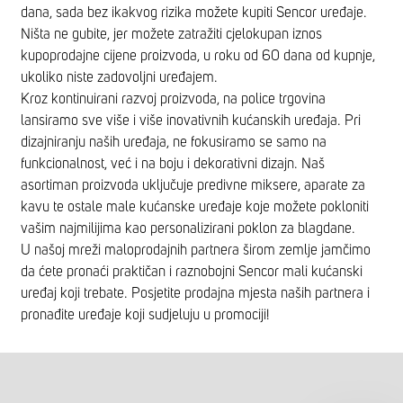
dana, sada bez ikakvog rizika možete kupiti Sencor uređaje.
Ništa ne gubite, jer možete zatražiti cjelokupan iznos
kupoprodajne cijene proizvoda, u roku od 60 dana od kupnje,
ukoliko niste zadovoljni uređajem.
Kroz kontinuirani razvoj proizvoda, na police trgovina
lansiramo sve više i više inovativnih kućanskih uređaja. Pri
dizajniranju naših uređaja, ne fokusiramo se samo na
funkcionalnost, već i na boju i dekorativni dizajn. Naš
asortiman proizvoda uključuje predivne miksere, aparate za
kavu te ostale male kućanske uređaje koje možete pokloniti
vašim najmilijima kao personalizirani poklon za blagdane.
U našoj mreži maloprodajnih partnera širom zemlje jamčimo
da ćete pronaći praktičan i raznobojni Sencor mali kućanski
uređaj koji trebate. Posjetite prodajna mjesta naših partnera i
pronađite uređaje koji sudjeluju u promociji!