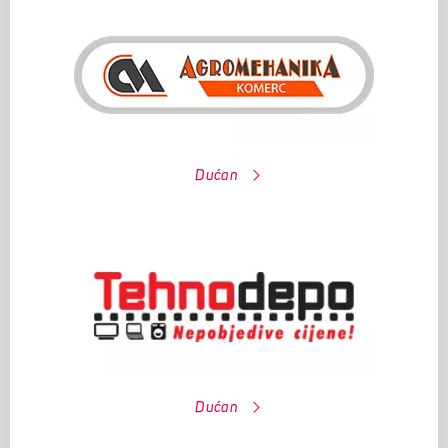
Dućan
Dućan