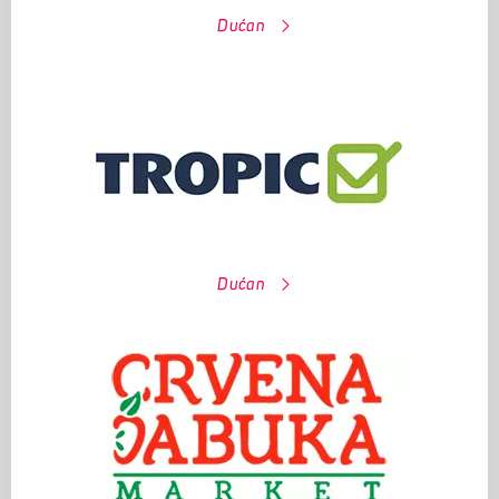
Dućan
Dućan