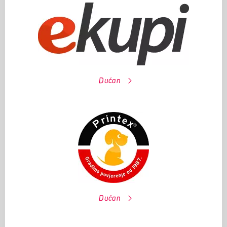
Dućan
Dućan