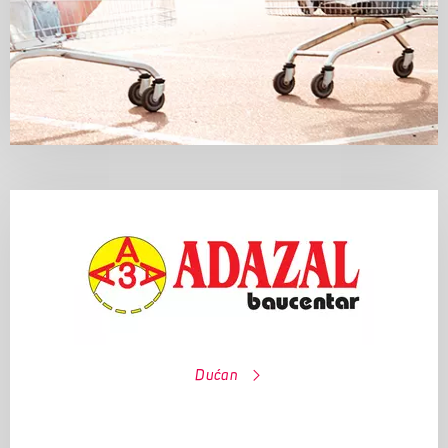
Dućan