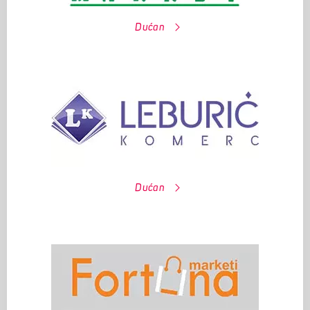
Dućan
Dućan